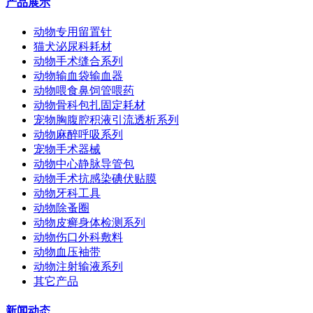
产品展示
动物专用留置针
猫犬泌尿科耗材
动物手术缝合系列
动物输血袋输血器
动物喂食鼻饲管喂药
动物骨科包扎固定耗材
宠物胸腹腔积液引流透析系列
动物麻醉呼吸系列
宠物手术器械
动物中心静脉导管包
动物手术抗感染碘伏贴膜
动物牙科工具
动物除蚤圈
动物皮癣身体检测系列
动物伤口外科敷料
动物血压袖带
动物注射输液系列
其它产品
新闻动态