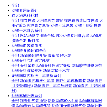
全部
动物专用留置针
猫犬泌尿科耗材
全部
猫导尿管
犬用单腔导尿管
猫尿道再造口导尿管
犬
用硅胶双腔球囊导尿管
动物引流尿袋
动物可绑定尿袋
动物手术缝合系列
全部
PGA动物专用缝合线
PD0动物专用缝合线
动物皮
肤缝合器
拆钉器
动物输血袋输血器
动物喂食鼻饲管喂药
全部
动物鼻饲喂食管
喂食器
喂水器
动物骨科包扎固定耗材
全部
骨科垫棉
动物骨科外固定夹板
防啃咬苦味剂绷带
动物骨科条状夹板
动物网状手术衣
宠物胸腹腔积液引流透析系列
全部
动物胸腔积液引流管
腹腔引流透析套装
动物腹腔
引流管(圆形)
动物腹腔引流负压球管
动物腹腔引流管(扁
形)
动物麻醉呼吸系列
全部
猫专用气管插管
动物麻醉雾化面罩
动物麻醉咽喉
镜
动物普通型麻醉气管
动物加强型麻醉气管
动物呼吸