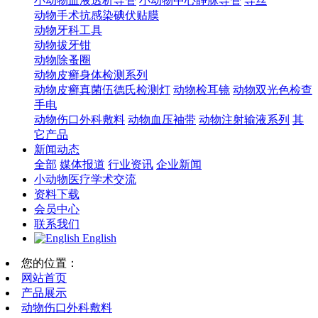
小动物血液透析导管
小动物中心静脉导管
导丝
动物手术抗感染碘伏贴膜
动物牙科工具
动物拔牙钳
动物除蚤圈
动物皮癣身体检测系列
动物皮癣真菌伍德氏检测灯
动物检耳镜
动物双光色检查
手电
动物伤口外科敷料
动物血压袖带
动物注射输液系列
其
它产品
新闻动态
全部
媒体报道
行业资讯
企业新闻
小动物医疗学术交流
资料下载
会员中心
联系我们
English
您的位置：
网站首页
产品展示
动物伤口外科敷料