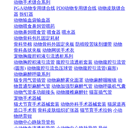
动物手术缝合系列
PGA动物专用缝合线
PD0动物专用缝合线
动物皮肤缝合
器
拆钉器
动物输血袋输血器
动物喂食鼻饲管喂药
动物鼻饲喂食管
喂食器
喂水器
动物骨科包扎固定耗材
骨科垫棉
动物骨科外固定夹板
防啃咬苦味剂绷带
动物
骨科条状夹板
动物网状手术衣
宠物胸腹腔积液引流透析系列
动物胸腔积液引流管
腹腔引流透析套装
动物腹腔引流管
(圆形)
动物腹腔引流负压球管
动物腹腔引流管(扁形)
动物麻醉呼吸系列
猫专用气管插管
动物麻醉雾化面罩
动物麻醉咽喉镜
动
物普通型麻醉气管
动物加强型麻醉气管
动物呼吸机气囊
动物气管多功能接头
动物腰椎麻醉针
猫盲插气管
宠物手术器械
猫犬节育手术器械套装
动物外科手术器械套装
猫尿道再
造口手术剪
骨科皮肤组织扩张器
猫节育手术拉钩
小动
物绝育钳
动物中心静脉导管包