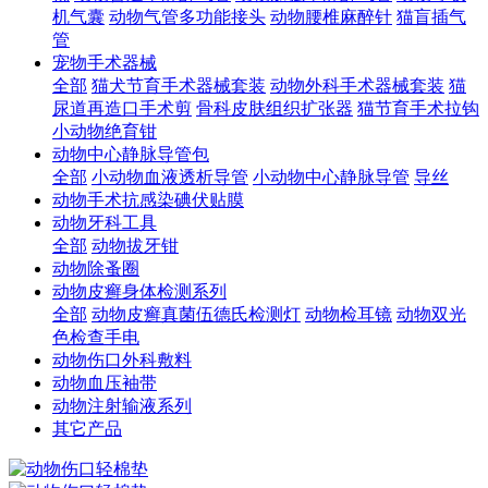
机气囊
动物气管多功能接头
动物腰椎麻醉针
猫盲插气
管
宠物手术器械
全部
猫犬节育手术器械套装
动物外科手术器械套装
猫
尿道再造口手术剪
骨科皮肤组织扩张器
猫节育手术拉钩
小动物绝育钳
动物中心静脉导管包
全部
小动物血液透析导管
小动物中心静脉导管
导丝
动物手术抗感染碘伏贴膜
动物牙科工具
全部
动物拔牙钳
动物除蚤圈
动物皮癣身体检测系列
全部
动物皮癣真菌伍德氏检测灯
动物检耳镜
动物双光
色检查手电
动物伤口外科敷料
动物血压袖带
动物注射输液系列
其它产品