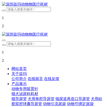
1
2
1
2
网站首页
关于益玛
公司简介
在线留言
在线反馈
产品展示
动物专用留置针
猫犬泌尿科耗材
猫导尿管
犬用单腔导尿管
猫尿道再造口导尿管
犬用硅
胶双腔球囊导尿管
动物引流尿袋
动物可绑定尿袋