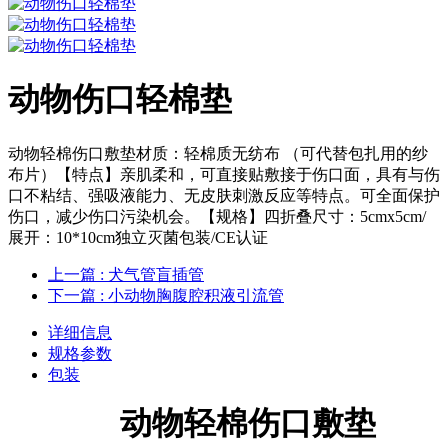
动物伤口轻棉垫
动物轻棉伤口敷垫材质：轻棉质无纺布 （可代替包扎用的纱
布片）【特点】亲肌柔和，可直接贴敷接于伤口面，具有与伤
口不粘结、强吸液能力、无皮肤刺激反应等特点。可全面保护
伤口，减少伤口污染机会。【规格】四折叠尺寸：5cmx5cm/
展开：10*10cm独立灭菌包装/CE认证
上一篇
: 犬气管盲插管
下一篇
: 小动物胸腹腔积液引流管
详细信息
规格参数
包装
动物轻棉伤口敷垫