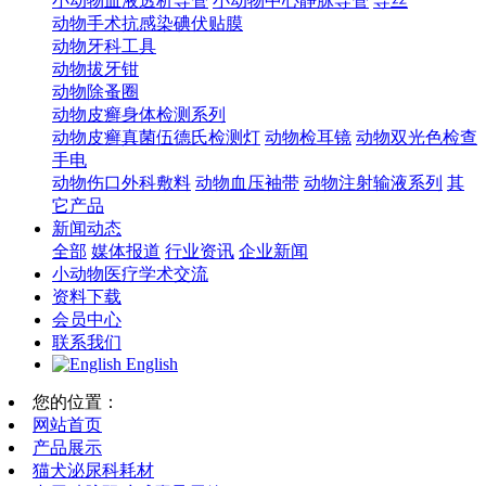
小动物血液透析导管
小动物中心静脉导管
导丝
动物手术抗感染碘伏贴膜
动物牙科工具
动物拔牙钳
动物除蚤圈
动物皮癣身体检测系列
动物皮癣真菌伍德氏检测灯
动物检耳镜
动物双光色检查
手电
动物伤口外科敷料
动物血压袖带
动物注射输液系列
其
它产品
新闻动态
全部
媒体报道
行业资讯
企业新闻
小动物医疗学术交流
资料下载
会员中心
联系我们
English
您的位置：
网站首页
产品展示
猫犬泌尿科耗材