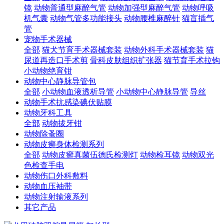
镜
动物普通型麻醉气管
动物加强型麻醉气管
动物呼吸
机气囊
动物气管多功能接头
动物腰椎麻醉针
猫盲插气
管
宠物手术器械
全部
猫犬节育手术器械套装
动物外科手术器械套装
猫
尿道再造口手术剪
骨科皮肤组织扩张器
猫节育手术拉钩
小动物绝育钳
动物中心静脉导管包
全部
小动物血液透析导管
小动物中心静脉导管
导丝
动物手术抗感染碘伏贴膜
动物牙科工具
全部
动物拔牙钳
动物除蚤圈
动物皮癣身体检测系列
全部
动物皮癣真菌伍德氏检测灯
动物检耳镜
动物双光
色检查手电
动物伤口外科敷料
动物血压袖带
动物注射输液系列
其它产品