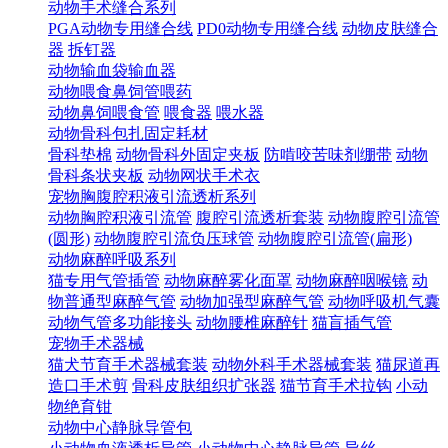
动物手术缝合系列
PGA动物专用缝合线
PD0动物专用缝合线
动物皮肤缝合
器
拆钉器
动物输血袋输血器
动物喂食鼻饲管喂药
动物鼻饲喂食管
喂食器
喂水器
动物骨科包扎固定耗材
骨科垫棉
动物骨科外固定夹板
防啃咬苦味剂绷带
动物
骨科条状夹板
动物网状手术衣
宠物胸腹腔积液引流透析系列
动物胸腔积液引流管
腹腔引流透析套装
动物腹腔引流管
(圆形)
动物腹腔引流负压球管
动物腹腔引流管(扁形)
动物麻醉呼吸系列
猫专用气管插管
动物麻醉雾化面罩
动物麻醉咽喉镜
动
物普通型麻醉气管
动物加强型麻醉气管
动物呼吸机气囊
动物气管多功能接头
动物腰椎麻醉针
猫盲插气管
宠物手术器械
猫犬节育手术器械套装
动物外科手术器械套装
猫尿道再
造口手术剪
骨科皮肤组织扩张器
猫节育手术拉钩
小动
物绝育钳
动物中心静脉导管包