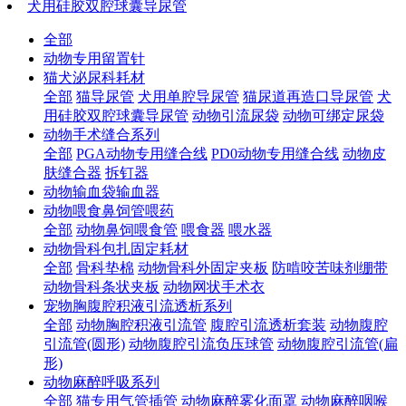
犬用硅胶双腔球囊导尿管
全部
动物专用留置针
猫犬泌尿科耗材
全部
猫导尿管
犬用单腔导尿管
猫尿道再造口导尿管
犬
用硅胶双腔球囊导尿管
动物引流尿袋
动物可绑定尿袋
动物手术缝合系列
全部
PGA动物专用缝合线
PD0动物专用缝合线
动物皮
肤缝合器
拆钉器
动物输血袋输血器
动物喂食鼻饲管喂药
全部
动物鼻饲喂食管
喂食器
喂水器
动物骨科包扎固定耗材
全部
骨科垫棉
动物骨科外固定夹板
防啃咬苦味剂绷带
动物骨科条状夹板
动物网状手术衣
宠物胸腹腔积液引流透析系列
全部
动物胸腔积液引流管
腹腔引流透析套装
动物腹腔
引流管(圆形)
动物腹腔引流负压球管
动物腹腔引流管(扁
形)
动物麻醉呼吸系列
全部
猫专用气管插管
动物麻醉雾化面罩
动物麻醉咽喉