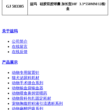
益玛 硅胶双腔
加长型
根
球囊
10F 3.3*550MM/12
/
GJ 583305
盒
关于益玛
公司简介
在线留言
在线反馈
产品展示
动物专用留置针
猫犬泌尿科耗材
动物手术缝合系列
动物输血袋输血器
动物喂食鼻饲管喂药
动物骨科包扎固定耗材
宠物胸腹腔积液引流透析系列
动物麻醉呼吸系列