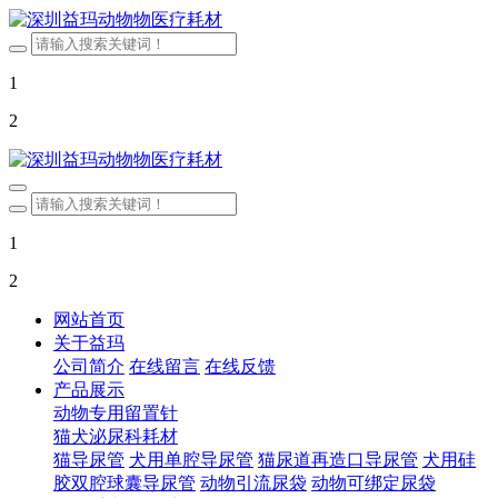
1
2
1
2
网站首页
关于益玛
公司简介
在线留言
在线反馈
产品展示
动物专用留置针
猫犬泌尿科耗材
猫导尿管
犬用单腔导尿管
猫尿道再造口导尿管
犬用硅
胶双腔球囊导尿管
动物引流尿袋
动物可绑定尿袋