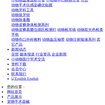
小动物血液透析导管
小动物中心静脉导管
导丝
动物手术抗感染碘伏贴膜
动物牙科工具
动物拔牙钳
动物除蚤圈
动物皮癣身体检测系列
动物皮癣真菌伍德氏检测灯
动物检耳镜
动物双光色检查
手电
动物伤口外科敷料
动物血压袖带
动物注射输液系列
其
它产品
新闻动态
全部
媒体报道
行业资讯
企业新闻
小动物医疗学术交流
资料下载
会员中心
联系我们
English
您的位置：
网站首页
产品展示
宠物手术器械