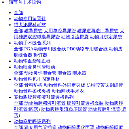
猫节育手术拉钩
全部
动物专用留置针
猫犬泌尿科耗材
全部
猫导尿管
犬用单腔导尿管
猫尿道再造口导尿管
犬
用硅胶双腔球囊导尿管
动物引流尿袋
动物可绑定尿袋
动物手术缝合系列
全部
PGA动物专用缝合线
PD0动物专用缝合线
动物皮
肤缝合器
拆钉器
动物输血袋输血器
动物喂食鼻饲管喂药
全部
动物鼻饲喂食管
喂食器
喂水器
动物骨科包扎固定耗材
全部
骨科垫棉
动物骨科外固定夹板
防啃咬苦味剂绷带
动物骨科条状夹板
动物网状手术衣
宠物胸腹腔积液引流透析系列
全部
动物胸腔积液引流管
腹腔引流透析套装
动物腹腔
引流管(圆形)
动物腹腔引流负压球管
动物腹腔引流管(扁
形)
动物麻醉呼吸系列
全部
猫专用气管插管
动物麻醉雾化面罩
动物麻醉咽喉