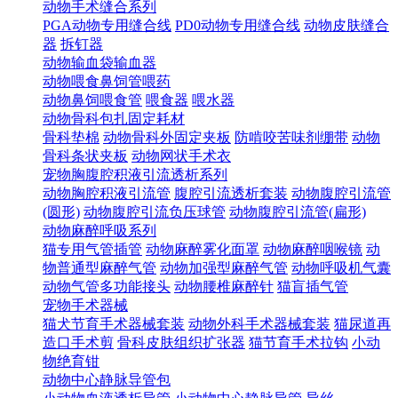
动物手术缝合系列
PGA动物专用缝合线
PD0动物专用缝合线
动物皮肤缝合
器
拆钉器
动物输血袋输血器
动物喂食鼻饲管喂药
动物鼻饲喂食管
喂食器
喂水器
动物骨科包扎固定耗材
骨科垫棉
动物骨科外固定夹板
防啃咬苦味剂绷带
动物
骨科条状夹板
动物网状手术衣
宠物胸腹腔积液引流透析系列
动物胸腔积液引流管
腹腔引流透析套装
动物腹腔引流管
(圆形)
动物腹腔引流负压球管
动物腹腔引流管(扁形)
动物麻醉呼吸系列
猫专用气管插管
动物麻醉雾化面罩
动物麻醉咽喉镜
动
物普通型麻醉气管
动物加强型麻醉气管
动物呼吸机气囊
动物气管多功能接头
动物腰椎麻醉针
猫盲插气管
宠物手术器械
猫犬节育手术器械套装
动物外科手术器械套装
猫尿道再
造口手术剪
骨科皮肤组织扩张器
猫节育手术拉钩
小动
物绝育钳
动物中心静脉导管包