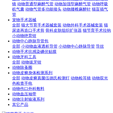
镜
动物普通型麻醉气管
动物加强型麻醉气管
动物呼吸
机气囊
动物气管多功能接头
动物腰椎麻醉针
猫盲插气
管
宠物手术器械
全部
猫犬节育手术器械套装
动物外科手术器械套装
猫
尿道再造口手术剪
骨科皮肤组织扩张器
猫节育手术拉钩
小动物绝育钳
动物中心静脉导管包
全部
小动物血液透析导管
小动物中心静脉导管
导丝
动物手术抗感染碘伏贴膜
动物牙科工具
全部
动物拔牙钳
动物除蚤圈
动物皮癣身体检测系列
全部
动物皮癣真菌伍德氏检测灯
动物检耳镜
动物双光
色检查手电
动物伤口外科敷料
动物血压袖带
动物注射输液系列
其它产品