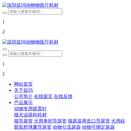
1
2
1
2
网站首页
关于益玛
公司简介
在线留言
在线反馈
产品展示
动物专用留置针
猫犬泌尿科耗材
猫导尿管
犬用单腔导尿管
猫尿道再造口导尿管
犬用硅
胶双腔球囊导尿管
动物引流尿袋
动物可绑定尿袋