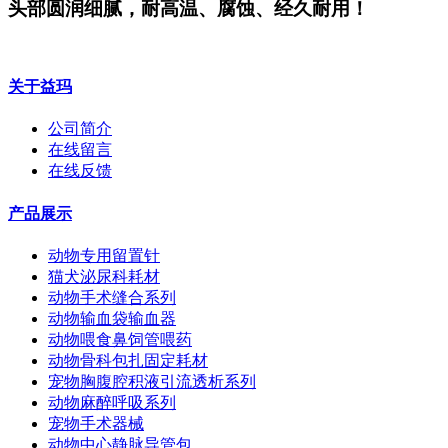
头部圆润细腻，耐高温、腐蚀、经久耐用！
关于益玛
公司简介
在线留言
在线反馈
产品展示
动物专用留置针
猫犬泌尿科耗材
动物手术缝合系列
动物输血袋输血器
动物喂食鼻饲管喂药
动物骨科包扎固定耗材
宠物胸腹腔积液引流透析系列
动物麻醉呼吸系列
宠物手术器械
动物中心静脉导管包